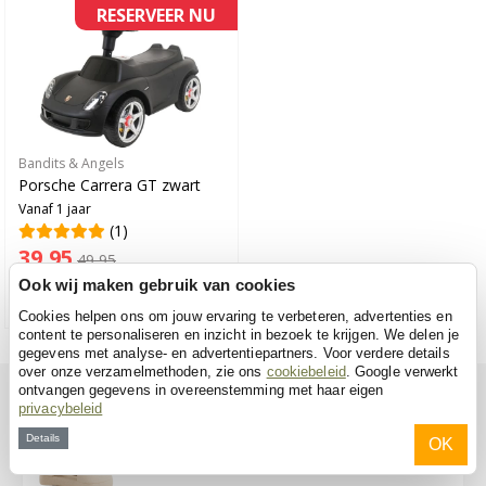
RESERVEER NU
Bandits & Angels
Porsche Carrera GT zwart
Vanaf 1 jaar
(1)
39,95
49,95
Verwacht: 11 augustus
Ook wij maken gebruik van cookies
Cookies helpen ons om jouw ervaring te verbeteren, advertenties en
content te personaliseren en inzicht in bezoek te krijgen. We delen je
gegevens met analyse- en advertentiepartners. Voor verdere details
over onze verzamelmethoden, zie ons
cookiebeleid
. Google verwerkt
Verder zoeken
ontvangen gegevens in overeenstemming met haar eigen
privacybeleid
Details
OK
Alle modellen