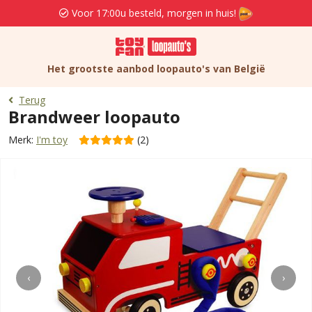
Voor 17:00u besteld, morgen in huis!
Het grootste aanbod loopauto's van België
Terug
Brandweer loopauto
Merk:
I'm toy
(2)
‹
›