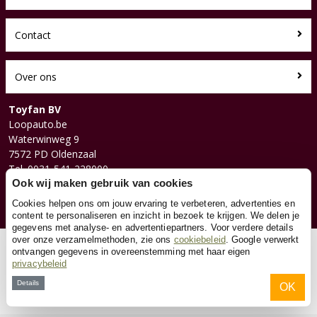
Contact
Over ons
Toyfan BV
Loopauto.be
Waterwinweg 9
7572 PD Oldenzaal
Tel. 0031-541-228000
Facebook
Ook wij maken gebruik van cookies
Instagram
Cookies helpen ons om jouw ervaring te verbeteren, advertenties en
content te personaliseren en inzicht in bezoek te krijgen. We delen je
gegevens met analyse- en advertentiepartners. Voor verdere details
over onze verzamelmethoden, zie ons
cookiebeleid
. Google verwerkt
© 2026 Toyfan BV
ontvangen gegevens in overeenstemming met haar eigen
privacybeleid
Algemene voorwaarden
Disclaimer
Privacy
Cookies
Details
OK