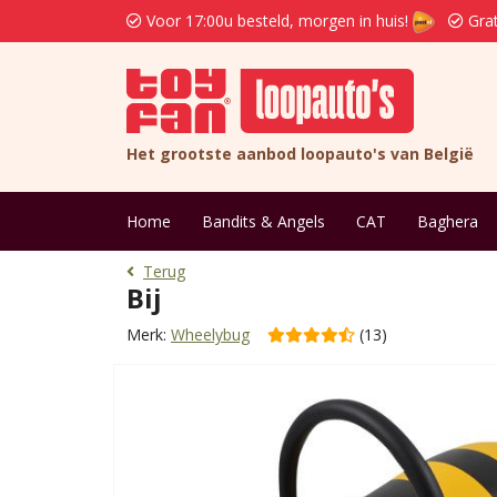
Voor 17:00u besteld, morgen in huis!
Grat
Het grootste aanbod loopauto's van België
Home
Bandits & Angels
CAT
Baghera
Terug
Bij
Merk:
Wheelybug
(13)