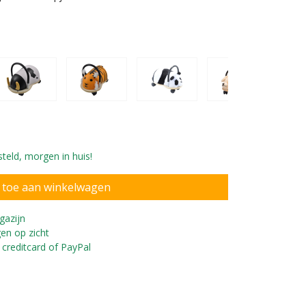
teld, morgen in huis!
gazijn
en op zicht
 te gebruiken als duwstang.
 creditcard of PayPal