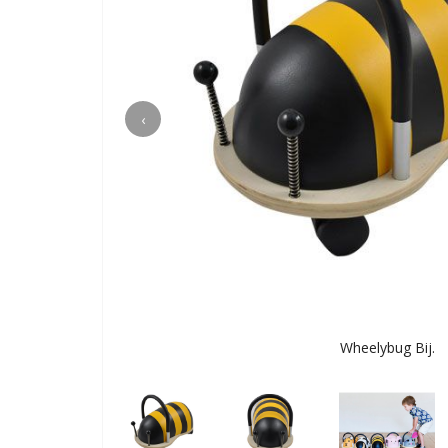
‹
Wheelybug Bij.