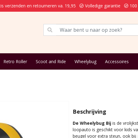
is verzenden en retourneren va. 19,95
Volledige garantie
100 
Retro Roller
Scoot and Ride
Wheelybug
Accessoires
Beschrijving
De Wheelybug Bij
is de vrolijks
loopauto is geschikt voor kids v
beugel voor extra steun, ook bij 